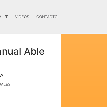
A
VIDEOS
CONTACTO
nual Able
W.
UALES