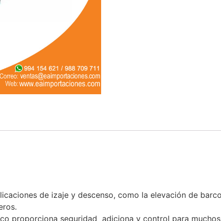
caciones de izaje y descenso, como la elevación de barco
eros.
ico proporciona seguridad adiciona y control para muchos 